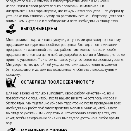
обладают большим опытом в благоустройстве могил в Минске и
используют в своей работе только проверенные материалы и
инструменты. Мы гарантируем, что каждый этап процесса — от уборки до
установки памятников и ухода за растительностью — будет осуществлен с
вниманием к деталям и с соблюдением всех необходимых стандартов.
ВЫГОДНЫЕ ЦЕНЫ
Мы стремимся сделать наши услуги доступными для каждого, поэтому
предлагаем конкурентоспособные расценки. Благодаря оптимизации
процессов и налаженной системе работы, мы можем позволить себе
предложить клиентам цены на благоустройство могил в Минске , которые
приятно удивляют. При этом качество услуг остается на высшем уровне.
Мы уверены, что достойный уход за местами захоронения не должен
быть роскошью, и делаем все возможное, чтобы это стало доступным
каждому.
ОСТАВЛЯЕМ ПОСЛЕ СЕБЯ ЧИСТОТУ
Для нас важно не только выполнить свою работу качественно, но и
позаботиться о том, чтобы после нашего визита не осталось мусора и
беспорядка. Мы тщательно убираем территорию после проведения всех
необходимых работ по благоустройству могил в Минске, чтобы место
выглядело ухоженным и опрятным. Это особенно важно для тех, кто
хочет, чтобы захоронение близких выглядело достойно в любое время
года.
МОБИЛЬНО И СРОЧНО