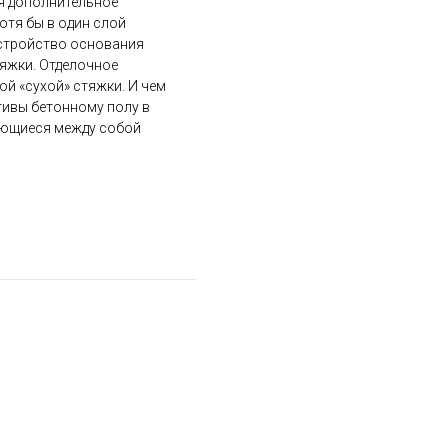
ся дополнительное
тя бы в один слой
устройство основания
тяжки. Отделочное
ой «сухой» стяжки. И чем
ативы бетонному полу в
ающиеся между собой