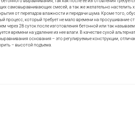
 бетонного выравнивания, так как после ее изготовления требует
х самовыравнивающих смесей, а так же желательно настелить хо
крытия от перепадов влажности и передачи шума. Кроме того, об
ный процесс, который требует не мало времени на просушивание с
ем через 28 суток после изготовления бетонной или так называем
ется времени на удаление из нее влаги. В качестве сухой альтерн
выравнивания основания – это регулируемые конструкции, отлич
орить – высотой подъема.