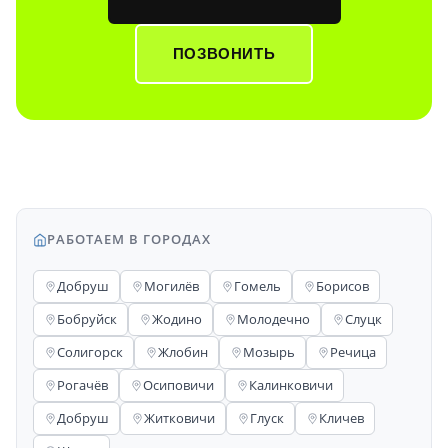
ПОЗВОНИТЬ
РАБОТАЕМ В ГОРОДАХ
Добруш
Могилёв
Гомель
Борисов
Бобруйск
Жодино
Молодечно
Слуцк
Солигорск
Жлобин
Мозырь
Речица
Рогачёв
Осиповичи
Калинковичи
Добруш
Житковичи
Глуск
Кличев