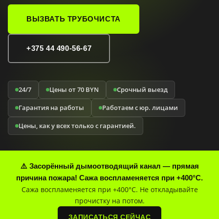
ВЫЗВАТЬ ТРУБОЧИСТА
+375 44 490-56-67
24/7
Цены от 70 BYN
Срочный выезд
Гарантия на работы
Работаем с юр. лицами
Цены, как у всех только с гарантией.
⚠️ Засорённый дымоотводящий канал — прямая
причина пожара! Сажа воспламеняется при +400°C.
Сажа воспламеняется при +400°C. Не откладывайте
прочистку на потом.
ЗАПИСАТЬСЯ СЕЙЧАС