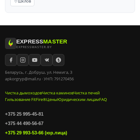
Шклов
EXPRESS
MASTER
EXPRESSMASTER.BY
Беларусь, г. Добруш, ул. Немига, 3
apkorgryp@mail.ru · УНП: 791270456
Чистка дымоходов
Чистка каминов
Чистка печей
Гильзование FitFire®
Цены
Юридическим лицам
FAQ
+375 25 995-45-81
+375 44 490-56-67
+375 29 993-53-66 (юр.лица)