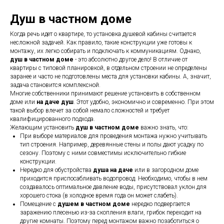
Душ в частном доме
Когда речь идет о квартире, то установка душевой кабины считается
несложной задачей. Как правило, такие конструкции уже готовы к
монтажу, их легко собирать и подключать к коммуникациям. Однако,
душ в частном доме
- это абсолютно другое дело! В отличие от
квартиры с типовой планировкой, в отдельном строении не определены
заранее и часто не подготовлены места для установки кабины. А, значит,
задача становится комплексной.
Многие собственники принимают решение установить в собственном
доме или
на даче душ
. Этот удобно, экономично и современно. При этом
такой выбор влечет за собой немало сложностей и требует
квалифицированного подхода.
Желающим установить
душ в частном доме
важно знать, что:
При выборе материалов для проведения монтажа нужно учитывать
тип строения. Например, деревянные стены и полы дают усадку по
сезону. Поэтому с ними совместимы исключительно гибкие
конструкции.
Нередко для обустройства
душа на даче
или в загородном доме
приходится приспосабливать водопровод. Необходимо, чтобы в нем
создавалось оптимальное давление воды, присутствовал уклон для
хорошего стока (в холодное время года он может слабеть).
Помещение с
душем в частном доме
нередко подвергается
заражению плесенью из-за скопления влаги, грибок переходит на
другие комнаты. Поэтому перед монтажом важно позаботиться о