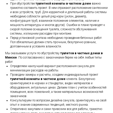
При обустройстве
туалетной комнаты в частном доме
важно
грамотно составить проект. В нем отражают расположение сантехники
и всех устройств, труб. Для корректной и длительной работы системы
необходимо соблюсти целый ряд норм (уклон, диаметр,
конфигурация труб, взаимное положение элементов, наличие и
мощность аппаратуры и многое другое). Ошибки в плане приводят к
скорой поломке оснащения туалета, сложности обслуживания
системы, излишним расходам при монтаже.
Перед установкой унитаза необходимо проведение бетонных работ.
Пол обязательно должен стать прочным, безупречно ровным,
долговечным в условиях влажности.
Мы оказываем услуги по обустройству
туалетов в частных домах в
Минске
. По согласованию с заказчиками берем на себя любые типы
работ:
Определяем наилучший вариант расположения санузла для
минимизации расходов на работы.
Проводим замеры и расчеты, создаем индивидуальный проект
туалетной комнаты в частном доме
клиента. Безупречно
ориентируемся в нормах и стандартах, видах материалов и
оборудования, актуальных ценах. Делаем план с учетом особенностей
помещения, всех пожеланий, а также материальных возможностей
заказчиков.
Консультируем по вопросам дизайна санузла, ориентируясь на свой
опыт и знание современных тенденций, местного рынка.
Оперативно закупаем и сами привозим все для работы, грамотно