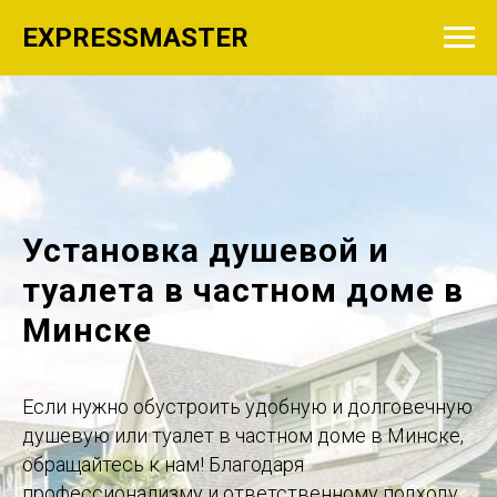
—
РАБОТАЕМ С ГАРАНТИЕЙ
EXPRESSMASTER
Платите столько же.
Получайте уверенность.
Установка душевой и
туалета в частном доме в
Минске
Если нужно обустроить удобную и долговечную
душевую или туалет в частном доме в Минске,
обращайтесь к нам! Благодаря
профессионализму и ответственному подходу