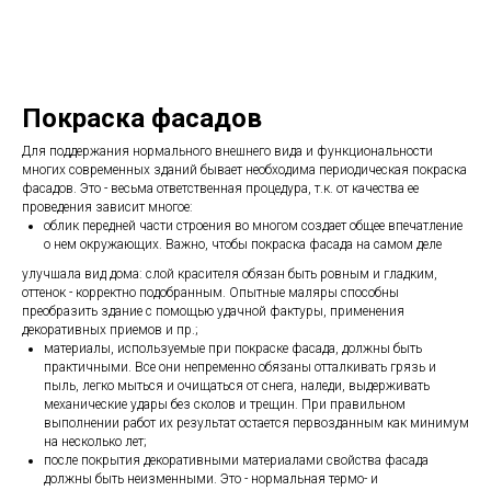
Покраска фасадов
Для поддержания нормального внешнего вида и функциональности
многих современных зданий бывает необходима периодическая покраска
фасадов. Это - весьма ответственная процедура, т.к. от качества ее
проведения зависит многое:
облик передней части строения во многом создает общее впечатление
о нем окружающих. Важно, чтобы покраска фасада на самом деле
улучшала вид дома: слой красителя обязан быть ровным и гладким,
оттенок - корректно подобранным. Опытные маляры способны
преобразить здание с помощью удачной фактуры, применения
декоративных приемов и пр.;
материалы, используемые при покраске фасада, должны быть
практичными. Все они непременно обязаны отталкивать грязь и
пыль, легко мыться и очищаться от снега, наледи, выдерживать
механические удары без сколов и трещин. При правильном
выполнении работ их результат остается первозданным как минимум
на несколько лет;
после покрытия декоративными материалами свойства фасада
должны быть неизменными. Это - нормальная термо- и