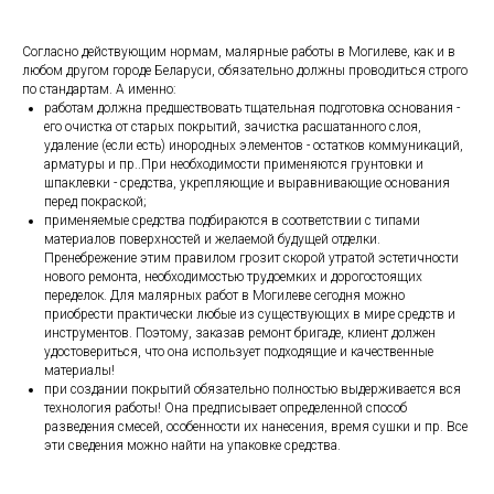
Согласно действующим нормам, малярные работы в Могилеве, как и в
любом другом городе Беларуси, обязательно должны проводиться строго
по стандартам. А именно:
работам должна предшествовать тщательная подготовка основания -
его очистка от старых покрытий, зачистка расшатанного слоя,
удаление (если есть) инородных элементов - остатков коммуникаций,
арматуры и пр..При необходимости применяются грунтовки и
шпаклевки - средства, укрепляющие и выравнивающие основания
перед покраской;
применяемые средства подбираются в соответствии с типами
материалов поверхностей и желаемой будущей отделки.
Пренебрежение этим правилом грозит скорой утратой эстетичности
нового ремонта, необходимостью трудоемких и дорогостоящих
переделок. Для малярных работ в Могилеве сегодня можно
приобрести практически любые из существующих в мире средств и
инструментов. Поэтому, заказав ремонт бригаде, клиент должен
удостовериться, что она использует подходящие и качественные
материалы!
при создании покрытий обязательно полностью выдерживается вся
технология работы! Она предписывает определенной способ
разведения смесей, особенности их нанесения, время сушки и пр. Все
эти сведения можно найти на упаковке средства.