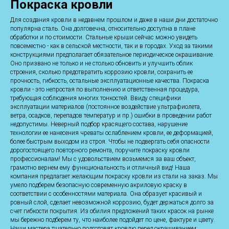
Покраска кровли
Для создания кровли в недавнем прошлом и даже в наши дни достаточно
популярна сталь. Она долговечна, относительно доступна в плане
обработки и по стоимости. Стальные крыши сейчас можно увидеть
повсеместно - как в сельской местности, так и в городах. Уход за такими
конструкциями предполагает обязательное периодическое окрашивание.
Оно призвано не только и не столько обновить и улучшить облик
строения, сколько предотвратить коррозию кровли, сохранить ее
прочность, гибкость, остальные эксплуатационные качества. Покраска
кровли - это непростая по выполнению и ответственная процедура,
требующая соблюдения многих тонкостей. Ввиду специфики
эксплуатации материалов (постоянное воздействие ультрафиолета,
ветра, осадков, перепадов температур и пр.) ошибки в проведении работ
недопустимы. Неверный подбор красящего состава, нарушение
технологии ее нанесения чреваты ослаблением кровли, ее деформацией,
более быстрым выходом из строя. Чтобы не подвергать себя опасности
дорогостоящего повторного ремонта, поручите покраску кровли
профессионалам! Мы с удовольствием возьмемся за ваш объект,
грамотно вернем ему функциональность и отличный вид! Наша
компания предлагает желающим покраску кровли из стали на заказ. Мы
умело подберем безопасную современную акриловую краску в
соответствии с особенностями материала. Она образует красивый и
ровный слой, сделает невозможной коррозию, будет держаться долго за
счет гибкости покрытия. Из обилия предложений таких красок на рынке
мы бережно подберем ту, что наиболее подойдет по цене, фактуре и цвету.
Наши мастера тщательно подготовят кровлю перед окрашиванием: