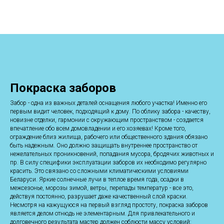
Покраска заборов
Забор - одна из важных деталей оснащения любого участка! Именно его
первым видит человек, подходящий к дому. По облику забора - качеству,
новизне отделки, гармонии с окружающим пространством - создается
впечатление обо всем домовладении и его хозяевах! Кроме того,
ограждение близ жилища, рабочего или общественного здания обязано
быть надежным. Оно должно защищать внутреннее пространство от
нежелательных проникновений, попадания мусора, бродячих животных и
пр. В силу специфики эксплуатации заборов их необходимо регулярно
красить. Это связано со сложными климатическими условиями
Беларуси. Яркие солнечные лучи в теплое время года, осадки в
межсезонье, морозы зимой, ветры, перепады температур - все это,
действуя постоянно, разрушает даже качественный слой краски.
Несмотря на кажущуюся на первый взгляд простоту, покраска заборов
является делом отнюдь не элементарным. Для привлекательного и
долговечного результата мастер должен соблюсти массу условий: