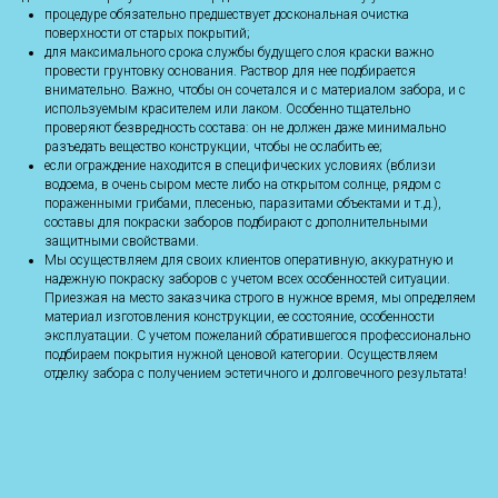
процедуре обязательно предшествует доскональная очистка
поверхности от старых покрытий;
для максимального срока службы будущего слоя краски важно
провести грунтовку основания. Раствор для нее подбирается
внимательно. Важно, чтобы он сочетался и с материалом забора, и с
используемым красителем или лаком. Особенно тщательно
проверяют безвредность состава: он не должен даже минимально
разъедать вещество конструкции, чтобы не ослабить ее;
если ограждение находится в специфических условиях (вблизи
водоема, в очень сыром месте либо на открытом солнце, рядом с
пораженными грибами, плесенью, паразитами объектами и т.д.),
составы для покраски заборов подбирают с дополнительными
защитными свойствами.
Мы осуществляем для своих клиентов оперативную, аккуратную и
надежную покраску заборов с учетом всех особенностей ситуации.
Приезжая на место заказчика строго в нужное время, мы определяем
материал изготовления конструкции, ее состояние, особенности
эксплуатации. С учетом пожеланий обратившегося профессионально
подбираем покрытия нужной ценовой категории. Осуществляем
отделку забора с получением эстетичного и долговечного результата!