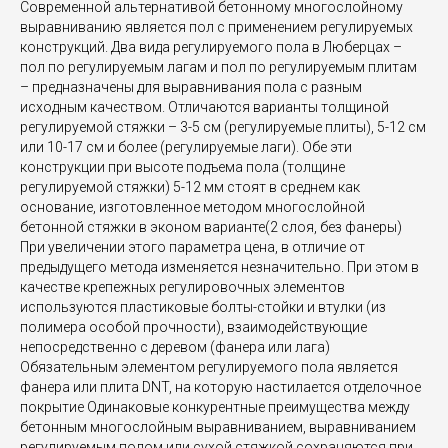
Современной альтернативой бетонному многослойному
выравниванию является пол с применением регулируемых
конструкций. Два вида регулируемого пола в Люберцах –
пол по регулируемым лагам и пол по регулируемым плитам
– предназначены для выравнивания пола с разным
исходным качеством. Отличаются варианты толщиной
регулируемой стяжки – 3-5 см (регулируемые плиты), 5-12 см
или 10-17 см и более (регулируемые лаги). Обе эти
конструкции при высоте подъема пола (толщине
регулируемой стяжки) 5-12 мм стоят в среднем как
основание, изготовленное методом многослойной
бетонной стяжки в эконом варианте(2 слоя, без фанеры)
При увеличении этого параметра цена, в отличие от
предыдущего метода изменяется незначительно. При этом в
качестве крепежных регулировочных элементов
используются пластиковые болты-стойки и втулки (из
полимера особой прочности), взаимодействующие
непосредственно с деревом (фанера или лага)
Обязательным элементом регулируемого пола является
фанера или плита DNT, на которую настилается отделочное
покрытие Одинаковые конкурентные преимущества между
бетонным многослойным выравниванием, выравниванием
регулируемым полом или сухой стяжкой сохраняются при