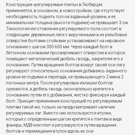
Конструкция «регулируемые плиты» в Люберцах.
применяется, в основном, в новостройках, где отсутствует
необходимость поднять пол на заданный уровень и ее
минимальная толщина (высота подъема) не превышает 3 см.
Технология изготовления регулируемого пола состоит в
следующем: деревянные лаги с вкрученными в их резьбовые
отверстия болтами стойками устанавливают на неровное
основание с шагом 300-600 мм. Через каждый болт в
бетонном основании просверливают отверстие в которое
помещают металлический дюбель гвоздь, закрепляя его к
основанию. Путем вращения болтов вокруг своей оси лагу
регулируют относительно основания добиваясь заданного
уровня ее подъема и перепада, не превышающего 2 ммна 2
погонных метра. После регулировки излишки болтов
срезаются, а дюбель гвоздь окончательно крепится к
основанию путем его добивания, жестко фиксируя каждый
болт. Принцип применения конструкций по регулируемым
плитам такой же, только не предусматривает наличие
регулируемых лаг. Вместо них используются втулки,
которые с определенным шагом крепятся к плитам в виде
фанеры, МДФ или плит и регулируются путем вращения
болтов и перемещения втулок вдоль их оси.