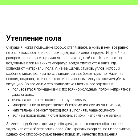
Утепление пола
Ситуация, когда помещение хорошо отапливают, а жить в нем все равно
не очень комфортно из-за прохлады, встречается нередко. И одной из
распространенных ее причин является холодный пол. Как известно,
воздушные слои низких температур всегда опускаются вниз, где
охлаждают материалы пола. А из-за щелей, стыков, углов, которых
особенно много вблизи него, становится еще более неуютно. Наличие
цоколя, подвала, если они плохо изолированы, могут также усугубить
ситуацию. Со временем это приводит ко многим последствиям:
пользоваться помещением с постоянно холодным полом неприятно и
даже опасно;
счета за отопление постоянно внушительны;
материалы пола подвергаются быстрому износу из-за гниения,
капитальный ремонт приходится выполнять чаще обычного;
вблизи полов появляются плесень, грибки, неприятные запахи.
Заметив подобные явления у себя дома, ответственные собственники
задумываются об утеплении пола. Это - довольно серьезное мероприятие,
однако, оно способно существенно повысить качество помещения.