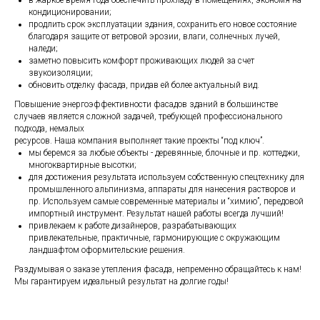
кондиционировании;
продлить срок эксплуатации здания, сохранить его новое состояние
благодаря защите от ветровой эрозии, влаги, солнечных лучей,
наледи;
заметно повысить комфорт проживающих людей за счет
звукоизоляции;
обновить отделку фасада, придав ей более актуальный вид.
Повышение энергоэффективности фасадов зданий в большинстве
случаев является сложной задачей, требующей профессионального
подхода, немалых
ресурсов. Наша компания выполняет такие проекты “под ключ”.
мы беремся за любые объекты - деревянные, блочные и пр. коттеджи,
многоквартирные высотки;
для достижения результата используем собственную спецтехнику для
промышленного альпинизма, аппараты для нанесения растворов и
пр. Используем самые современные материалы и “химию”, передовой
импортный инструмент. Результат нашей работы всегда лучший!
привлекаем к работе дизайнеров, разрабатывающих
привлекательные, практичные, гармонирующие с окружающим
ландшафтом оформительские решения.
Раздумывая о заказе утепления фасада, непременно обращайтесь к нам!
Мы гарантируем идеальный результат на долгие годы!