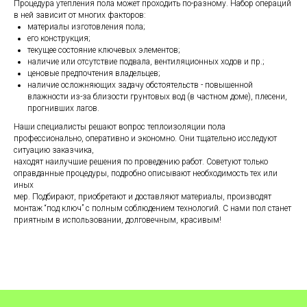
Процедура утепления пола может проходить по-разному. Набор операций
в ней зависит от многих факторов:
материалы изготовления пола;
его конструкция;
текущее состояние ключевых элементов;
наличие или отсутствие подвала, вентиляционных ходов и пр.;
ценовые предпочтения владельцев;
наличие осложняющих задачу обстоятельств - повышенной
влажности из-за близости грунтовых вод (в частном доме), плесени,
прогнивших лагов.
Наши специалисты решают вопрос теплоизоляции пола
профессионально, оперативно и экономно. Они тщательно исследуют
ситуацию заказчика,
находят наилучшие решения по проведению работ. Советуют только
оправданные процедуры, подробно описывают необходимость тех или
иных
мер. Подбирают, приобретают и доставляют материалы, производят
монтаж “под ключ” с полным соблюдением технологий. С нами пол станет
приятным в использовании, долговечным, красивым!