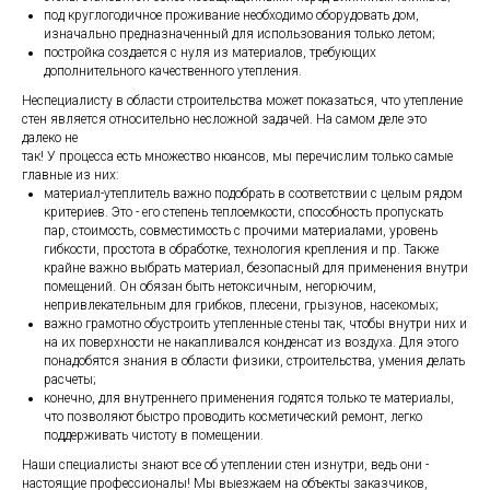
под круглогодичное проживание необходимо оборудовать дом,
изначально предназначенный для использования только летом;
постройка создается с нуля из материалов, требующих
дополнительного качественного утепления.
Неспециалисту в области строительства может показаться, что утепление
стен является относительно несложной задачей. На самом деле это
далеко не
так! У процесса есть множество нюансов, мы перечислим только самые
главные из них:
материал-утеплитель важно подобрать в соответствии с целым рядом
критериев. Это - его степень теплоемкости, способность пропускать
пар, стоимость, совместимость с прочими материалами, уровень
гибкости, простота в обработке, технология крепления и пр. Также
крайне важно выбрать материал, безопасный для применения внутри
помещений. Он обязан быть нетоксичным, негорючим,
непривлекательным для грибков, плесени, грызунов, насекомых;
важно грамотно обустроить утепленные стены так, чтобы внутри них и
на их поверхности не накапливался конденсат из воздуха. Для этого
понадобятся знания в области физики, строительства, умения делать
расчеты;
конечно, для внутреннего применения годятся только те материалы,
что позволяют быстро проводить косметический ремонт, легко
поддерживать чистоту в помещении.
Наши специалисты знают все об утеплении стен изнутри, ведь они -
настоящие профессионалы! Мы выезжаем на объекты заказчиков,