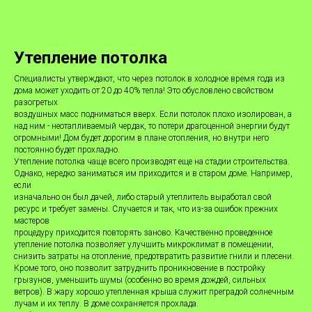
Утепление потолка
Специалисты утверждают, что через потолок в холодное время года из
дома может уходить от 20 до 40% тепла! Это обусловлено свойством
разогретых
воздушных масс подниматься вверх. Если потолок плохо изолирован, а
над ним - неотапливаемый чердак, то потери драгоценной энергии будут
огромными! Дом будет дорогим в плане отопления, но внутри него
постоянно будет прохладно.
Утепление потолка чаще всего производят еще на стадии строительства.
Однако, нередко заниматься им приходится и в старом доме. Например,
если
изначально он был дачей, либо старый утеплитель выработал свой
ресурс и требует замены. Случается и так, что из-за ошибок прежних
мастеров
процедуру приходится повторять заново. Качественно проведенное
утепление потолка позволяет улучшить микроклимат в помещении,
снизить затраты на отопление, предотвратить развитие гнили и плесени.
Кроме того, оно позволит затруднить проникновение в постройку
грызунов, уменьшить шумы (особенно во время дождей, сильных
ветров). В жару хорошо утепленная крыша служит преградой солнечным
лучам и их теплу. В доме сохраняется прохлада.