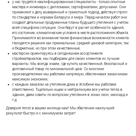
у нас трудятся квалифицированные специалисты - только опытные
мастера и инженеры с дипломами, сертификатами, допусками. Они
применяют к делу выверенный и грамотный подход, действуя строго
по стандартам и нормам Беларуси и мира. Перед началом работ они
создают детальные продуманные планы будущего утепления с учетом
всей специфики ситуации. Они берут в расчет особенности здания,
его состояние, климатические условия в месте расположения объекта.
Принимаются во внимание также финансовые возможности клиента.
Находятся решения как премиальные, средней ценовой категории, так
и бюджетные, но при этом качественные;
мастерски ориентируясь в сегодняшнем ассортименте
стройматериалов, мы подбираем для своих клиентов их лучшие
варианты. Мы всегда знаем, где купить качественный, безопасный и
долговечный товар по минимальной цене. Со многими
производителями мы работаем напрямую, обеспечивая заказчикам
максимум экономии;
с каждым заказом на утепление дома в Жлобине мы работаем
ответственно. Тщательно ищем и нейтрализуем все учетки тепла в
здании, даем советы по вопросам утепления в зонах окон, мансард и
т.д.
Доверьте тепло в вашем жилище нам! Мы обеспечим наилучший
результат быстро и с минимумом затрат!