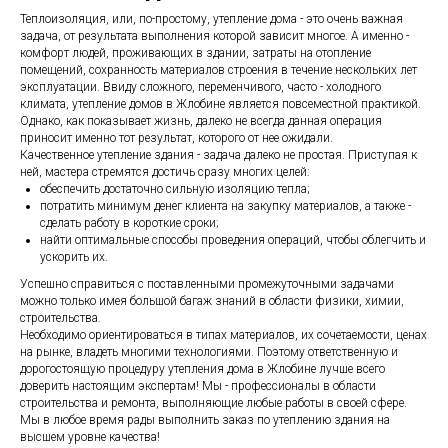
Теплоизоляция, или, по-простому, утепление дома - это очень важная
задача, от результата выполнения которой зависит многое. А именно -
комфорт людей, проживающих в здании, затраты на отопление
помещений, сохранность материалов строения в течение нескольких лет
эксплуатации. Ввиду сложного, переменчивого, часто - холодного
климата, утепление домов в Жлобине является повсеместной практикой.
Однако, как показывает жизнь, далеко не всегда данная операция
приносит именно тот результат, которого от нее ожидали.
Качественное утепление здания - задача далеко не простая. Приступая к
ней, мастера стремятся достичь сразу многих целей:
обеспечить достаточно сильную изоляцию тепла;
потратить минимум денег клиента на закупку материалов, а также -
сделать работу в короткие сроки;
найти оптимальные способы проведения операций, чтобы облегчить и
ускорить их.
Успешно справиться с поставленными промежуточными задачами
можно только имея большой багаж знаний в области физики, химии,
строительства.
Необходимо ориентироваться в типах материалов, их сочетаемости, ценах
на рынке, владеть многими технологиями. Поэтому ответственную и
дорогостоящую процедуру утепления дома в Жлобине лучше всего
доверить настоящим экспертам! Мы - профессионалы в области
строительства и ремонта, выполняющие любые работы в своей сфере.
Мы в любое время рады выполнить заказ по утеплению здания на
высшем уровне качества!