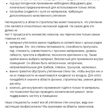
под круглогодичное проживание необходимо оборудовать дом,
изначально предназначенный для использования только летом;
постройка создается с нуля из материалов, требующих
дополнительного качественного утепления.
Неспециалисту в области строительства может показаться, что утепление
стен является относительно несложной задачей. На самом деле это
далеко не
так! У процесса есть множество нюансов, мы перечислим только самые
главные из них:
материал-утеплитель важно подобрать в соответствии с целым рядом
критериев. Это - его степень теплоемкости, способность пропускать
пар, стоимость, совместимость с прочими материалами, уровень
гибкости, простота в обработке, технология крепления и пр. Также
крайне важно выбрать материал, безопасный для применения внутри
помещений. Он обязан быть нетоксичным, негорючим,
непривлекательным для грибков, плесени, грызунов, насекомых;
важно грамотно обустроить утепленные стены так, чтобы внутри них и
на их поверхности не накапливался конденсат из воздуха. Для этого
понадобятся знания в области физики, строительства, умения делать
расчеты;
конечно, для внутреннего применения годятся только те материалы,
что позволяют быстро проводить косметический ремонт, легко
поддерживать чистоту в помещении.
Наши специалисты знают все об утеплении стен изнутри, ведь они -
настоящие профессионалы! Мы выезжаем на объекты заказчиков,