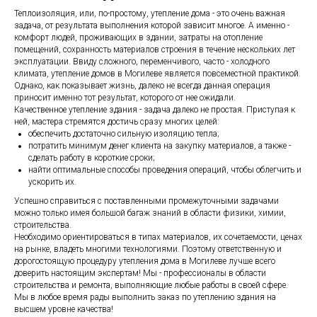
Теплоизоляция, или, по-простому, утепление дома - это очень важная
задача, от результата выполнения которой зависит многое. А именно -
комфорт людей, проживающих в здании, затраты на отопление
помещений, сохранность материалов строения в течение нескольких лет
эксплуатации. Ввиду сложного, переменчивого, часто - холодного
климата, утепление домов в Могилеве является повсеместной практикой.
Однако, как показывает жизнь, далеко не всегда данная операция
приносит именно тот результат, которого от нее ожидали.
Качественное утепление здания - задача далеко не простая. Приступая к
ней, мастера стремятся достичь сразу многих целей:
обеспечить достаточно сильную изоляцию тепла;
потратить минимум денег клиента на закупку материалов, а также -
сделать работу в короткие сроки;
найти оптимальные способы проведения операций, чтобы облегчить и
ускорить их.
Успешно справиться с поставленными промежуточными задачами
можно только имея большой багаж знаний в области физики, химии,
строительства.
Необходимо ориентироваться в типах материалов, их сочетаемости, ценах
на рынке, владеть многими технологиями. Поэтому ответственную и
дорогостоящую процедуру утепления дома в Могилеве лучше всего
доверить настоящим экспертам! Мы - профессионалы в области
строительства и ремонта, выполняющие любые работы в своей сфере.
Мы в любое время рады выполнить заказ по утеплению здания на
высшем уровне качества!