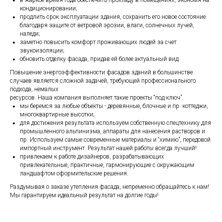
кондиционировании;
продлить срок эксплуатации здания, сохранить его новое состояние
благодаря защите от ветровой эрозии, влаги, солнечных лучей,
наледи;
заметно повысить комфорт проживающих людей за счет
звукоизоляции;
обновить отделку фасада, придав ей более актуальный вид.
Повышение энергоэффективности фасадов зданий в большинстве
случаев является сложной задачей, требующей профессионального
подхода, немалых
ресурсов. Наша компания выполняет такие проекты “под ключ”.
мы беремся за любые объекты - деревянные, блочные и пр. коттеджи,
многоквартирные высотки;
для достижения результата используем собственную спецтехнику для
промышленного альпинизма, аппараты для нанесения растворов и
пр. Используем самые современные материалы и “химию”, передовой
импортный инструмент. Результат нашей работы всегда лучший!
привлекаем к работе дизайнеров, разрабатывающих
привлекательные, практичные, гармонирующие с окружающим
ландшафтом оформительские решения.
Раздумывая о заказе утепления фасада, непременно обращайтесь к нам!
Мы гарантируем идеальный результат на долгие годы!