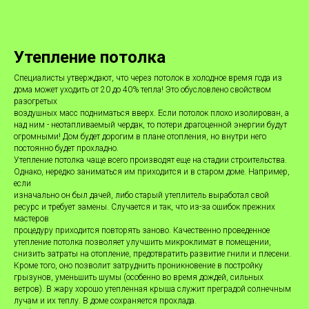
Утепление потолка
Специалисты утверждают, что через потолок в холодное время года из
дома может уходить от 20 до 40% тепла! Это обусловлено свойством
разогретых
воздушных масс подниматься вверх. Если потолок плохо изолирован, а
над ним - неотапливаемый чердак, то потери драгоценной энергии будут
огромными! Дом будет дорогим в плане отопления, но внутри него
постоянно будет прохладно.
Утепление потолка чаще всего производят еще на стадии строительства.
Однако, нередко заниматься им приходится и в старом доме. Например,
если
изначально он был дачей, либо старый утеплитель выработал свой
ресурс и требует замены. Случается и так, что из-за ошибок прежних
мастеров
процедуру приходится повторять заново. Качественно проведенное
утепление потолка позволяет улучшить микроклимат в помещении,
снизить затраты на отопление, предотвратить развитие гнили и плесени.
Кроме того, оно позволит затруднить проникновение в постройку
грызунов, уменьшить шумы (особенно во время дождей, сильных
ветров). В жару хорошо утепленная крыша служит преградой солнечным
лучам и их теплу. В доме сохраняется прохлада.