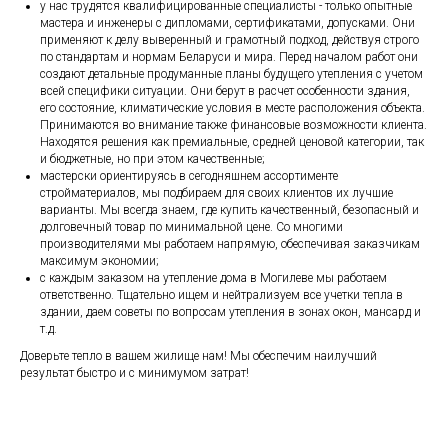
у нас трудятся квалифицированные специалисты - только опытные
мастера и инженеры с дипломами, сертификатами, допусками. Они
применяют к делу выверенный и грамотный подход, действуя строго
по стандартам и нормам Беларуси и мира. Перед началом работ они
создают детальные продуманные планы будущего утепления с учетом
всей специфики ситуации. Они берут в расчет особенности здания,
его состояние, климатические условия в месте расположения объекта.
Принимаются во внимание также финансовые возможности клиента.
Находятся решения как премиальные, средней ценовой категории, так
и бюджетные, но при этом качественные;
мастерски ориентируясь в сегодняшнем ассортименте
стройматериалов, мы подбираем для своих клиентов их лучшие
варианты. Мы всегда знаем, где купить качественный, безопасный и
долговечный товар по минимальной цене. Со многими
производителями мы работаем напрямую, обеспечивая заказчикам
максимум экономии;
с каждым заказом на утепление дома в Могилеве мы работаем
ответственно. Тщательно ищем и нейтрализуем все учетки тепла в
здании, даем советы по вопросам утепления в зонах окон, мансард и
т.д.
Доверьте тепло в вашем жилище нам! Мы обеспечим наилучший
результат быстро и с минимумом затрат!