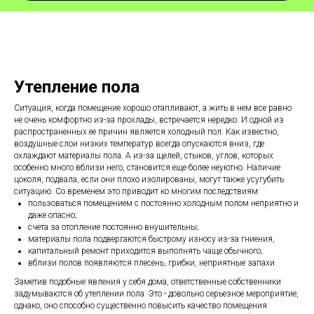
Утепление пола
Ситуация, когда помещение хорошо отапливают, а жить в нем все равно
не очень комфортно из-за прохлады, встречается нередко. И одной из
распространенных ее причин является холодный пол. Как известно,
воздушные слои низких температур всегда опускаются вниз, где
охлаждают материалы пола. А из-за щелей, стыков, углов, которых
особенно много вблизи него, становится еще более неуютно. Наличие
цоколя, подвала, если они плохо изолированы, могут также усугубить
ситуацию. Со временем это приводит ко многим последствиям:
пользоваться помещением с постоянно холодным полом неприятно и
даже опасно;
счета за отопление постоянно внушительны;
материалы пола подвергаются быстрому износу из-за гниения,
капитальный ремонт приходится выполнять чаще обычного;
вблизи полов появляются плесень, грибки, неприятные запахи.
Заметив подобные явления у себя дома, ответственные собственники
задумываются об утеплении пола. Это - довольно серьезное мероприятие,
однако, оно способно существенно повысить качество помещения.