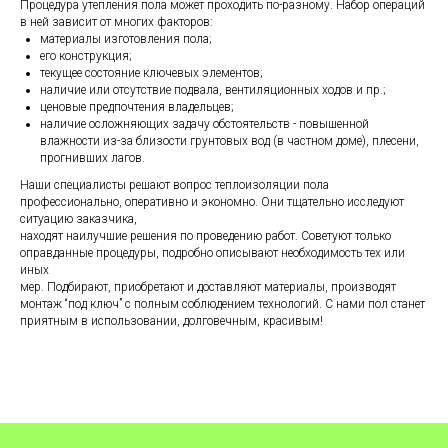
Процедура утепления пола может проходить по-разному. Набор операций
в ней зависит от многих факторов:
материалы изготовления пола;
его конструкция;
текущее состояние ключевых элементов;
наличие или отсутствие подвала, вентиляционных ходов и пр.;
ценовые предпочтения владельцев;
наличие осложняющих задачу обстоятельств - повышенной
влажности из-за близости грунтовых вод (в частном доме), плесени,
прогнивших лагов.
Наши специалисты решают вопрос теплоизоляции пола
профессионально, оперативно и экономно. Они тщательно исследуют
ситуацию заказчика,
находят наилучшие решения по проведению работ. Советуют только
оправданные процедуры, подробно описывают необходимость тех или
иных
мер. Подбирают, приобретают и доставляют материалы, производят
монтаж “под ключ” с полным соблюдением технологий. С нами пол станет
приятным в использовании, долговечным, красивым!