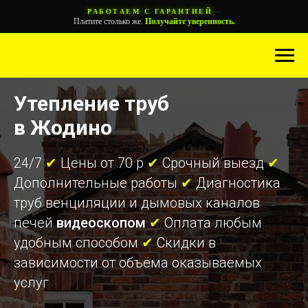
—
РАБОТАЕМ С ГАРАНТИЕЙ
Платите столько же.
Получайте уверенность.
Утепление труб
в Жодино
24/7
✔
Цены от 70 р
✔
Срочный выезд
✔
Дополнительные работы
✔
Диагностика
труб венциляции и дымовых каналов
печей
видеоскопом
✔
Оплата любым
удобным способом
✔
Скидки в
зависимости от объёма оказываемых
услуг