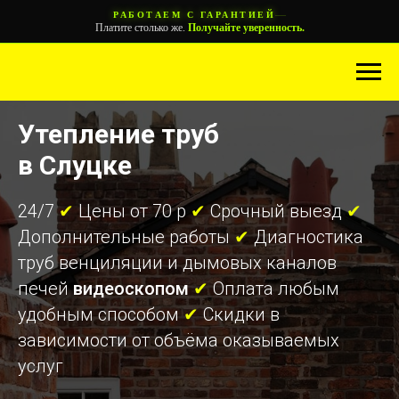
—
РАБОТАЕМ С ГАРАНТИЕЙ
Платите столько же.
Получайте уверенность.
Утепление труб
в Слуцке
24/7
✔
Цены от 70 р
✔
Срочный выезд
✔
Дополнительные работы
✔
Диагностика
труб венциляции и дымовых каналов
печей
видеоскопом
✔
Оплата любым
удобным способом
✔
Скидки в
зависимости от объёма оказываемых
услуг