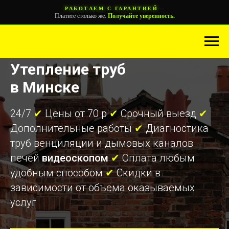
—
РАБОТАЕМ С ГАРАНТИЕЙ
Платите столько же.
Получайте уверенность.
Утепление труб
в Минске
24/7
✔
Цены от 70 р
✔
Срочный выезд
✔
Дополнительные работы
✔
Диагностика
труб венциляции и дымовых каналов
печей
видеоскопом
✔
Оплата любым
удобным способом
✔
Скидки в
зависимости от объёма оказываемых
услуг